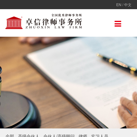
EN
/
中文
走进卓信
专业人员
专业领域
卓信香港
国际律师联盟
新闻动态
加入卓信
联系我们

卓信简介
全部
保险
卓信香港
ADVOC
卓信动态
校园招聘
联系我们
卓信文化
不良资产
TAGLaw
热点点评
社会招聘
在线留言
价值观
财税
荣誉奖项
电子商务
房地产
雇佣与劳动
互联网与高新技术
婚姻继承与私人财富管理
全部
高级合伙人
合伙人/高级顾问
律师
实习人员