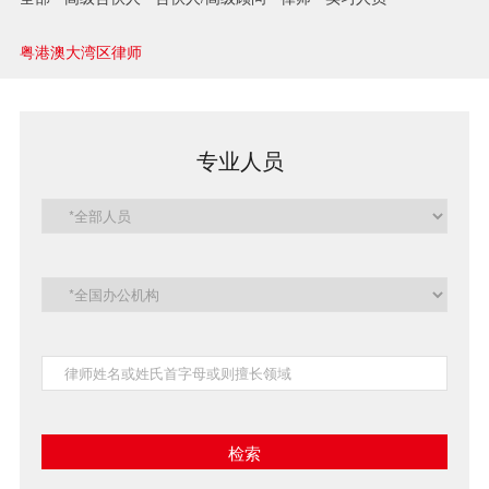
兼并与收购
粤港澳大湾区律师
建设工程
企业法律与合规
专业人员
清算与破产
涉外
私募投资与风险投资
诉讼与争议解决
刑事
银行与融资
证券与资本市场